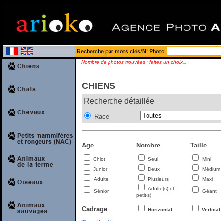
CHIENS
Recherche détaillée
Race
Age
Nombre
Taille
Chiot
Seul
Mini
Junior
Deux
Médium
Adulte
Plusieurs
Maxi
Adulte(s) et
Sénior
Géant
petit(s)
Cadrage
Horizontal
Vertical