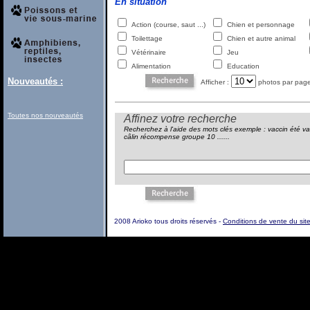
En situation
Action (course, saut ...)
Chien et personnage
Toilettage
Chien et autre animal
Vétérinaire
Jeu
Alimentation
Education
Nouveautés :
Afficher :
photos par pag
Toutes nos nouveautés
Affinez votre recherche
Recherchez à l'aide des mots clés exemple : vaccin été v
câlin récompense groupe 10 ......
2008 Arioko tous droits réservés -
Conditions de vente du sit